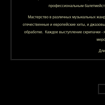
профессиональным балетмейсте
Мастерство в различных музыкальных жанрах
отечественные и европейские хиты, и джазовы
обработке. Каждое выступление скрипачки - 
меро
Дли