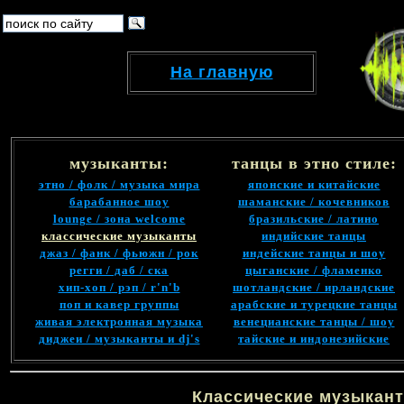
На главную
музыканты:
танцы в этно стиле:
этно / фолк / музыка мира
японские и китайские
барабанное шоу
шаманские / кочевников
lounge / зона welcome
бразильские / латино
классические музыканты
индийские танцы
джаз / фанк / фьюжн / рок
индейские танцы и шоу
регги / даб / ска
цыганские / фламенко
хип-хоп / рэп / r'n'b
шотландские / ирландские
поп и кавер группы
арабские и турецкие танцы
живая электронная музыка
венецианские танцы / шоу
диджеи / музыканты и dj's
тайские и индонезийские
Классические музыкант